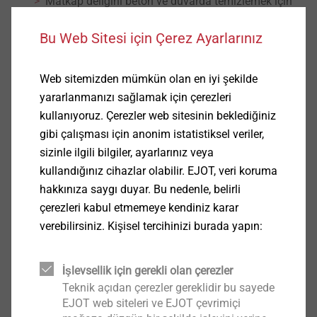
Matkap deliğini beton ve duvarda temizlemek için
Avantajları
Bu Web Sitesi için Çerez Ayarlarınız
Kolay kullanım
Yüksek temizleme etkisi
Sağlam tasarım
Web sitemizden mümkün olan en iyi şekilde
Teknik Özellikler
yararlanmanızı sağlamak için çerezleri
Total length of the brush: 340 mm
kullanıyoruz. Çerezler web sitesinin beklediğiniz
Length of the brush head: 85 mm
gibi çalışması için anonim istatistiksel veriler,
sizinle ilgili bilgiler, ayarlarınız veya
İndirilenler
kullandığınız cihazlar olabilir. EJOT, veri koruma
hakkınıza saygı duyar. Bu nedenle, belirli
çerezleri kabul etmemeye kendiniz karar
Product data sheet.pdf
118 KB
verebilirsiniz. Kişisel tercihinizi burada yapın:
Bu ürün için şuanda talebe göre fiyat
İşlevsellik için gerekli olan çerezler
verilmektedir.
Teknik açıdan çerezler gereklidir bu sayede
EJOT web siteleri ve EJOT çevrimiçi
Daha fazla bilgi için
info@ejot-tezmak.com