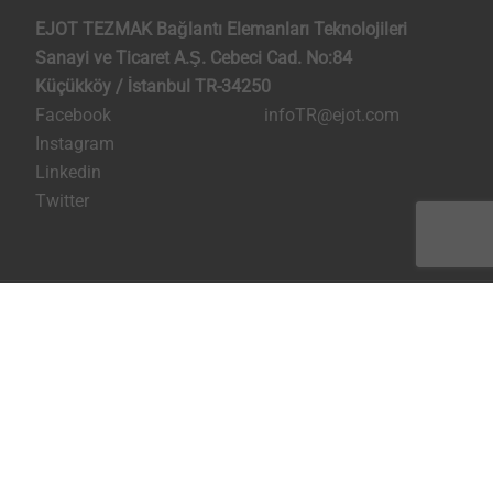
EJOT TEZMAK Bağlantı Elemanları Teknolojileri
Sanayi ve Ticaret A.Ş. Cebeci Cad. No:84
Küçükköy / İstanbul TR-34250
Facebook
infoTR@ejot.com
Instagram
Linkedin
Twitter
Künye
Kişisel verilerin korunması
Şartlar ve Koşullar
Bilgi Toplumu Hizmetleri
Sayfayı yazdır