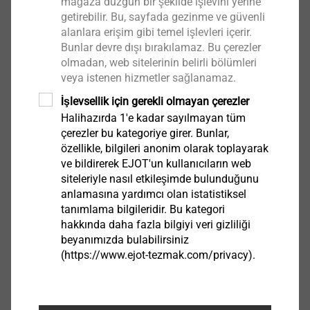
mağaza düzgün bir şekilde işlevini yerine
adresine talebinizi iletebilirsiniz.
getirebilir. Bu, sayfada gezinme ve güvenli
alanlara erişim gibi temel işlevleri içerir.
Bunlar devre dışı bırakılamaz. Bu çerezler
Filtrele
olmadan, web sitelerinin belirli bölümleri
veya istenen hizmetler sağlanamaz.
İşlevsellik için gerekli olmayan çerezler
Halihazırda 1'e kadar sayılmayan tüm
çerezler bu kategoriye girer. Bunlar,
özellikle, bilgileri anonim olarak toplayarak
ve bildirerek EJOT'un kullanıcıların web
siteleriyle nasıl etkileşimde bulunduğunu
anlamasına yardımcı olan istatistiksel
tanımlama bilgileridir. Bu kategori
hakkında daha fazla bilgiyi veri gizliliği
Temizleme fırçası 6 8 1
beyanımızda bulabilirsiniz
(https://www.ejot-tezmak.com/privacy).
9150300006
temizleme fırçası 8