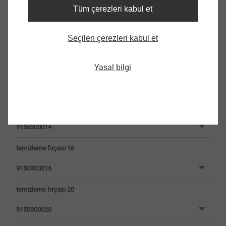
9150300008
Tüm çerezleri kabul et
temizleme fırçası 10
Seçilen çerezleri kabul et
9150300010
temizleme fırçası 12
Yasal bilgi
9150300012
temizleme fırçası 14
9150300014
temizleme fırçası 16
9150300016
temizleme fırçası 20
9150300020