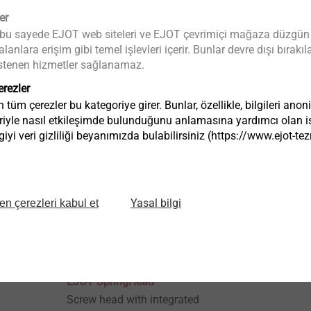
®
Surface Coatings
MAXXtip
er
 bu sayede EJOT web siteleri ve EJOT çevrimiçi mağaza düzgün bir 
for
Specifics about surface
Direct fasten
anlara erişim gibi temel işlevleri içerir. Bunlar devre dışı bıra
coating
strength mat
a istenen hizmetler sağlanamaz.
.
erezler
Ürünü görüntüle
Ürünü görünt
tüm çerezler bu kategoriye girer. Bunlar, özellikle, bilgileri anon
riyle nasıl etkileşimde bulunduğunu anlamasına yardımcı olan ist
iyi veri gizliliği beyanımızda bulabilirsiniz (https://www.ejot-
Yasal bilgi
en çerezleri kabul et
®
EJOT SpringHead
Screw head with integrated