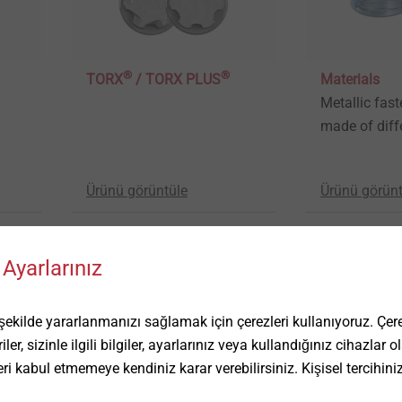
®
®
TORX
/ TORX PLUS
Materials
Metallic fas
made of diff
Ürünü görüntüle
Ürünü görünt
Ayarlarınız
ilde yararlanmanızı sağlamak için çerezleri kullanıyoruz. Çerez
ler, sizinle ilgili bilgiler, ayarlarınız veya kullandığınız cihazlar
eri kabul etmemeye kendiniz karar verebilirsiniz. Kişisel tercihini