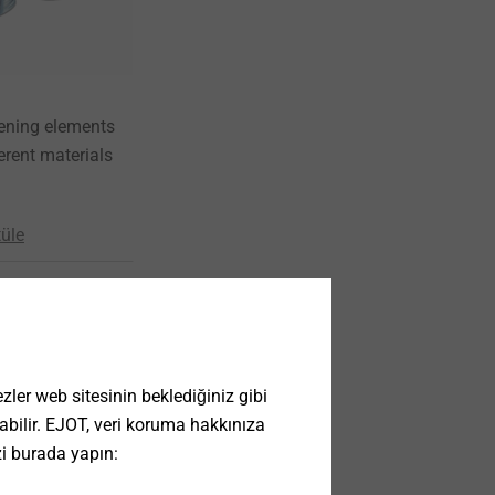
tening elements
erent materials
üle
ler web sitesinin beklediğiniz gibi
 olabilir. EJOT, veri koruma hakkınıza
zi burada yapın: