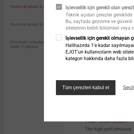
Additional features
Technical details & coatings
İşlevsellik için gerekli olan çerezl
Teknik açıdan çerezler gereklidir
EJOT product features 
Bu, sayfada gezinme ve güvenli al
individual fastening
Technical details & coatings
sitelerinin belirli bölümleri vey
technology adaptations
İşlevsellik için gerekli olmayan ç
Structural components
Ürünü görüntüle
Halihazırda 1'e kadar sayılmayan 
made of plastics
EJOT'un kullanıcıların web sitele
kategori hakkında daha fazla bilg
Tüm çerezleri kabul et
Seçil
®
TOBI
Drive-System
The high-performance