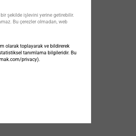
şekilde işlevini yerine getirebilir.
ing into high
kılamaz. Bu çerezler olmadan, web
erials
üle
im olarak toplayarak ve bildirerek
atistiksel tanımlama bilgileridir. Bu
tezmak.com/privacy).