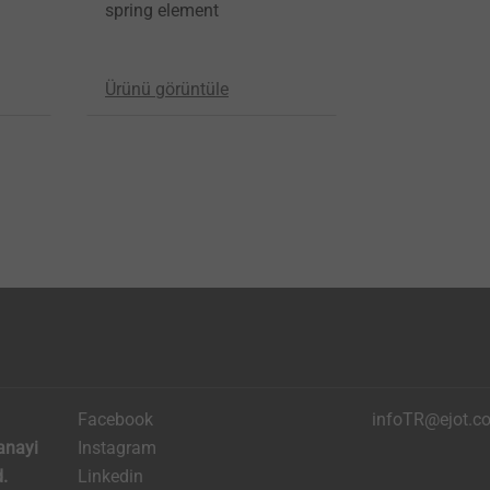
spring element
Ürünü görüntüle
Facebook
infoTR@ejot.c
anayi
Instagram
.
Linkedin