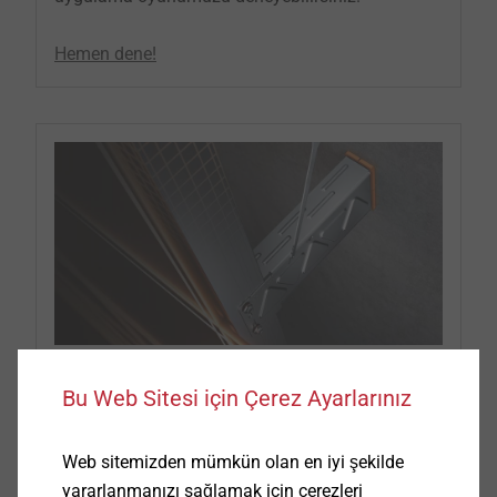
Hemen dene!
®
Bu Web Sitesi için Çerez Ayarlarınız
CROSSFIX
– Arkadan havalandırmalı
cephe yapılarında devrim
Web sitemizden mümkün olan en iyi şekilde
®
yararlanmanızı sağlamak için çerezleri
CROSSFIX
altyapısı, sürdürülebilirlik, çevre