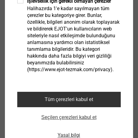
İşlevsellik için gerekli olmayan çerezler
®
EJOT
Pro-Line profilleri
Halihazırda 1'e kadar sayılmayan tüm
çerezler bu kategoriye girer. Bunlar,
özellikle, bilgileri anonim olarak toplayarak
Bağlantı ve sıva profilleri ile ilgili yenilikçi ürün
ve bildirerek EJOT'un kullanıcıların web
portföyü, farklı uygulama olanakları ile şantiyeye
siteleriyle nasıl etkileşimde bulunduğunu
uygun ve kaliteli ürün çözümleri sunmaktadır.
anlamasına yardımcı olan istatistiksel
tanımlama bilgileridir. Bu kategori
Devam et
hakkında daha fazla bilgiyi veri gizliliği
beyanımızda bulabilirsiniz
(https://www.ejot-tezmak.com/privacy).
Tüm çerezleri kabul et
Seçilen çerezleri kabul et
İndir
Yasal bilgi