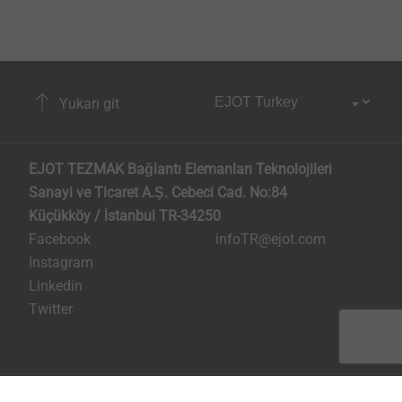
Yukarı git
EJOT TEZMAK Bağlantı Elemanları Teknolojileri
Sanayi ve Ticaret A.Ş. Cebeci Cad. No:84
Küçükköy / İstanbul TR-34250
Facebook
infoTR@ejot.com
Instagram
Linkedin
Twitter