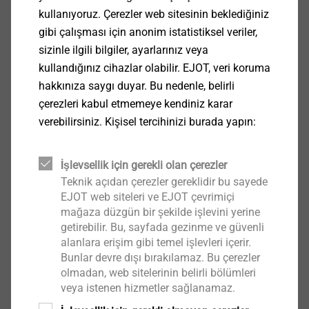
kullanıyoruz. Çerezler web sitesinin beklediğiniz
koruma, esneklik ve en yüksek güvenlik
gibi çalışması için anonim istatistiksel veriler,
gereksinimlerine büyük önem veren mimarların,
sizinle ilgili bilgiler, ayarlarınız veya
inşaatçıların ve üreticilerin gereksinimlerini
kullandığınız cihazlar olabilir. EJOT, veri koruma
karşılamak için geliştirildi.
hakkınıza saygı duyar. Bu nedenle, belirli
çerezleri kabul etmemeye kendiniz karar
Devam et
verebilirsiniz. Kişisel tercihinizi burada yapın:
İşlevsellik için gerekli olan çerezler
Teknik açıdan çerezler gereklidir bu sayede
EJOT web siteleri ve EJOT çevrimiçi
mağaza düzgün bir şekilde işlevini yerine
getirebilir. Bu, sayfada gezinme ve güvenli
alanlara erişim gibi temel işlevleri içerir.
Bunlar devre dışı bırakılamaz. Bu çerezler
olmadan, web sitelerinin belirli bölümleri
veya istenen hizmetler sağlanamaz.