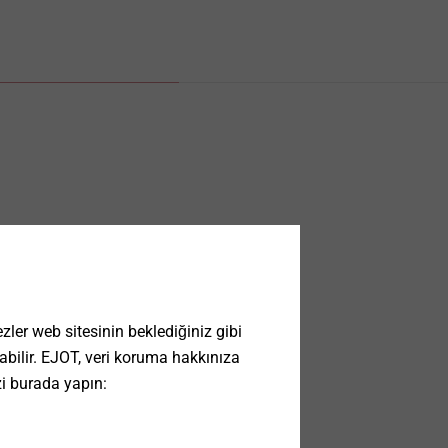
ler web sitesinin beklediğiniz gibi
 olabilir. EJOT, veri koruma hakkınıza
zi burada yapın: