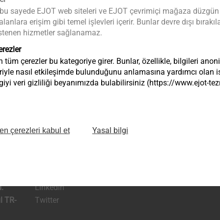
 bu sayede EJOT web siteleri ve EJOT çevrimiçi mağaza düzgün bir 
anlara erişim gibi temel işlevleri içerir. Bunlar devre dışı bıra
a istenen hizmetler sağlanamaz.
erezler
tüm çerezler bu kategoriye girer. Bunlar, özellikle, bilgileri anon
riyle nasıl etkileşimde bulunduğunu anlamasına yardımcı olan ist
iyi veri gizliliği beyanımızda bulabilirsiniz (https://www.ejot-
Yasal bilgi
en çerezleri kabul et
Facebook
infoTR@ejot.c
anayi
Instagram
.
Linkedin
l TR-
Twitter