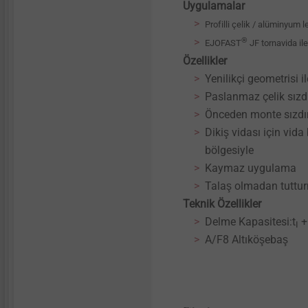
Uygulamalar
Technical details & coatings
Profilli çelik / alüminyum l
®
EJOFAST
JF tornavida il
Technical details & coatings
Özellikler
Yenilikçi geometrisi 
Paslanmaz çelik sızd
Structural components
made of plastics
Önceden monte sızdı
Dikiş vidası için vid
bölgesiyle
Kaymaz uygulama
Talaş olmadan tuttu
Teknik Özellikler
Delme Kapasitesi:t
+
I
A/F8 Altıköşebaş