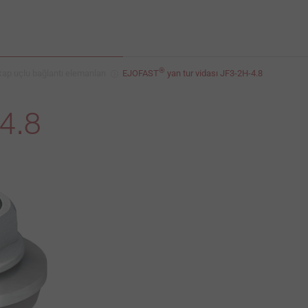
®
ap uçlu bağlantı elemanları
EJOFAST
yan tur vidası JF3-2H-4.8
-4.8