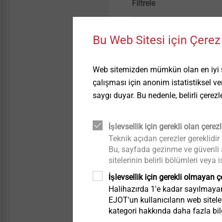
Filtrele
Kafa rengi
Bu Web Sitesi için Çerez 
Web sitemizden mümkün olan en iyi şek
çalışması için anonim istatistiksel veri
saygı duyar. Bu nedenle, belirli çerezl
İşlevsellik için gerekli olan çerezl
Sipariş tanımlayıcı
Teknik açıdan çerezler gereklidir
Bu, sayfada gezinme ve güvenli al
sitelerinin belirli bölümleri vey
İşlevsellik için gerekli olmayan ç
Halihazırda 1'e kadar sayılmayan 
JF3-2H-4.8x19-E14
EJOT'un kullanıcıların web sitele
kategori hakkında daha fazla bilg