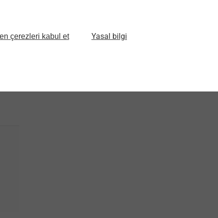
6591977391
4.8
3351977082
4.8
002
Yasal bilgi
en çerezleri kabul et
3351977084
4.8
006