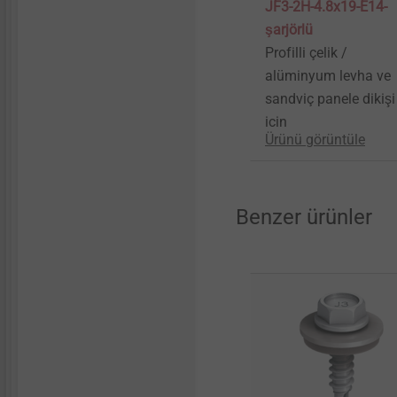
JF3-2H-4.8x19-E14-
şarjörlü
Profilli çelik /
alüminyum levha ve
sandviç panele dikişi
için
Ürünü görüntüle
Benzer ürünler