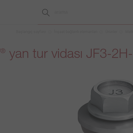
Başlangıç sayfası
İnşaat bağlantı elemanları
Ürünler
Matk
T
yan tur vidası JF3-2H
®