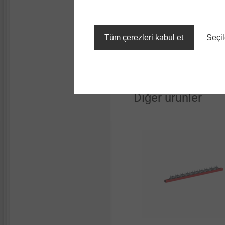
JF3-2H-4.8x19-E14 PU100
JF3-2H-4,8x19-E14 RAL 9
Tüm çerezleri kabul et
Seçil
JF3-2H-4,8x19 E14 RAL 9
Diğer ürünler