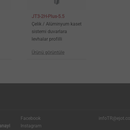
JT3-2H-Plus-5.5
Çelik / Alüminyum kaset
sistemi duvarlara
levhalar profilli
Ürünü görüntüle
Facebook
infoTR@ejot.c
anayi
Instagram