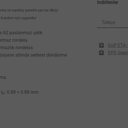
İndirilenler
evha ve sandviç panelin yan tur dikişi
e kurulum için uygundur
Türkçe
ile A2 paslanmaz çelik
ırmaz rondela
DoP ETA-
rmazlık rondelas
EPD Gewi
a başının altında serbest döndürme
rma
 t
: 0.88 + 0.88 mm
II