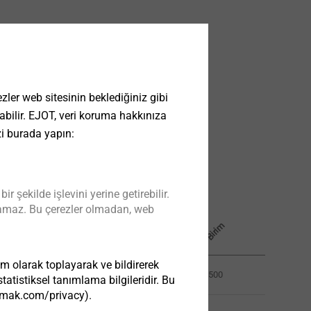
ler web sitesinin beklediğiniz gibi
 olabilir. EJOT, veri koruma hakkınıza
zi burada yapın:
S
ı
z
d
ı
r
m
a
z
l
ı
k
p
u
l
u
m
a
v
r
a
m
a
k
a
l
ı
n
l
ı
ğ
ı
m
şekilde işlevini yerine getirebilir.
Uzunluk mm
kılamaz. Bu çerezler olmadan, web
Birim
Ø
m
K
m
im olarak toplayarak ve bildirerek
14
19.0
0.0 - 4.0
500
atistiksel tanımlama bilgileridir. Bu
tezmak.com/privacy).