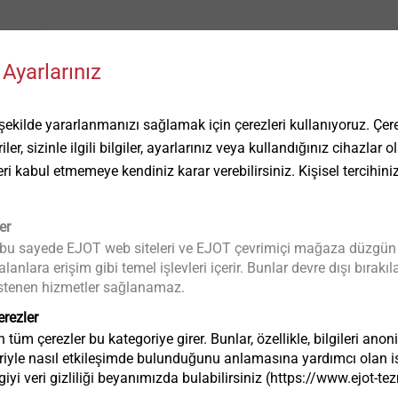
Ayarlarınız
ilde yararlanmanızı sağlamak için çerezleri kullanıyoruz. Çerez
ler, sizinle ilgili bilgiler, ayarlarınız veya kullandığınız cihazlar
eri kabul etmemeye kendiniz karar verebilirsiniz. Kişisel tercihini
er
 bu sayede EJOT web siteleri ve EJOT çevrimiçi mağaza düzgün bir 
Diş Çapı mm
anlara erişim gibi temel işlevleri içerir. Bunlar devre dışı bıra
Ürün kodu
a istenen hizmetler sağlanamaz.
erezler
tüm çerezler bu kategoriye girer. Bunlar, özellikle, bilgileri anon
3591977391
4.8
riyle nasıl etkileşimde bulunduğunu anlamasına yardımcı olan ist
iyi veri gizliliği beyanımızda bulabilirsiniz (https://www.ejot-