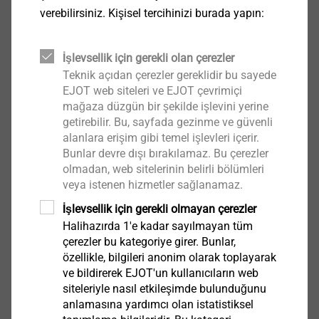
Ecoset ve Ecoset L ayakta kullanım montaj
verebilirsiniz. Kişisel tercihinizi burada yapın:
aparatı için aksesuarlar
İşlevsellik için gerekli olan çerezler
Teknik açıdan çerezler gereklidir bu sayede
EJOT web siteleri ve EJOT çevrimiçi
Bu ürün için şuanda talebe göre fiyat
mağaza düzgün bir şekilde işlevini yerine
verilmektedir.
getirebilir. Bu, sayfada gezinme ve güvenli
Daha fazla bilgi için
info@ejot-tezmak.com
alanlara erişim gibi temel işlevleri içerir.
adresine talebinizi iletebilirsiniz.
Bunlar devre dışı bırakılamaz. Bu çerezler
olmadan, web sitelerinin belirli bölümleri
veya istenen hizmetler sağlanamaz.
Bit H2 - 1/4“ x 30
İşlevsellik için gerekli olmayan çerezler
Halihazırda 1'e kadar sayılmayan tüm
9150006000
çerezler bu kategoriye girer. Bunlar,
özellikle, bilgileri anonim olarak toplayarak
Teknik Özellikler
ve bildirerek EJOT'un kullanıcıların web
siteleriyle nasıl etkileşimde bulunduğunu
Sipariş tanımlayıcı
Bit H2 - 1/4“ x 30
anlamasına yardımcı olan istatistiksel
Birim
1