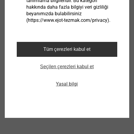
tanımlama bilgileridir. Bu kategori
hakkında daha fazla bilgiyi veri gizliliği
beyanımızda bulabilirsiniz
(https://www.ejot-tezmak.com/privacy).
Diğer ürünler
Tüm çerezleri kabul et
Montaj Aleti ECOset
Seçilen çerezleri kabul et
Ürünü görüntüle
Yasal bilgi