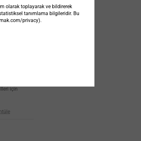
im olarak toplayarak ve bildirerek
atistiksel tanımlama bilgileridir. Bu
tezmak.com/privacy).
Vx60/M8x13-
klu cephe
leri için
ntüle