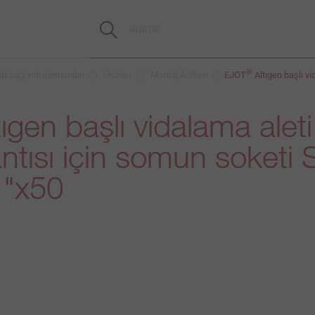
®
at bağlantı elemanları
Ürünler
Montaj Aletleri
EJOT
Altıgen başlı vi
ıgen başlı vidalama alet
antısı için somun soketi 
 "x50