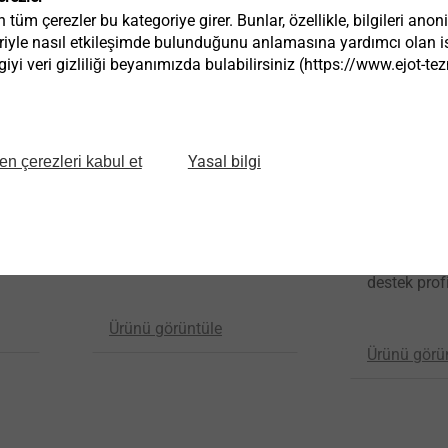
tüm çerezler bu kategoriye girer. Bunlar, özellikle, bilgileri anon
riyle nasıl etkileşimde bulunduğunu anlamasına yardımcı olan ist
iyi veri gizliliği beyanımızda bulabilirsiniz (https://www.ejot-
Yasal bilgi
en çerezleri kabul et
SDF-KB-10H/M8
SDF-KB-10
Çelik çubuklu cephe
E
destek profilleri için
Çelik çubu
destek profil
Ürünü görüntüle
Ürünü görü