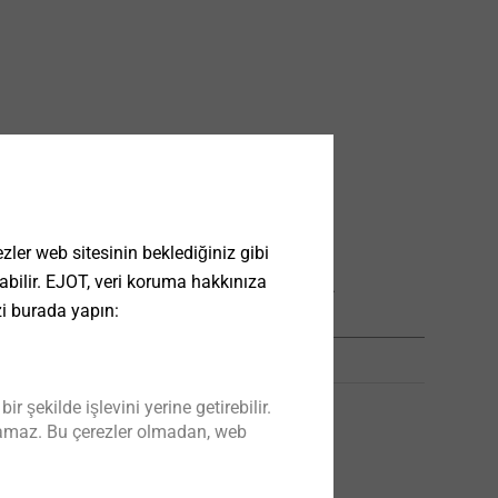
ler web sitesinin beklediğiniz gibi
Ürün kodu
 olabilir. EJOT, veri koruma hakkınıza
Birim
zi burada yapın:
9250719001
1
şekilde işlevini yerine getirebilir.
kılamaz. Bu çerezler olmadan, web