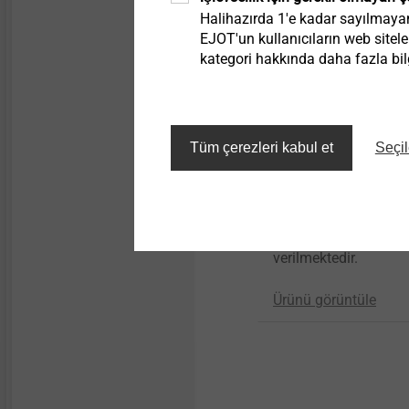
Halihazırda 1'e kadar sayılmayan 
Technical details & coatings
EJOT'un kullanıcıların web sitele
kategori hakkında daha fazla bilg
Technical details & coatings
Structural components
made of plastics
Tüm çerezleri kabul et
Seçil
SDP-KB-10G/M8
Bu ürün için şuanda
talebe göre fiyat
verilmektedir.
Ürünü görüntüle