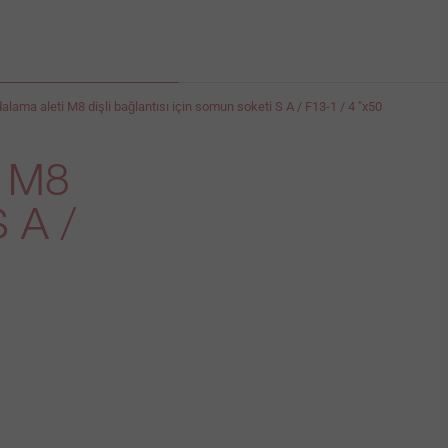
dalama aleti M8 dişli bağlantısı için somun soketi S A / F13-1 / 4 "x50
i M8
S A /