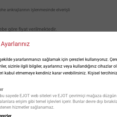
phe ankrajlarının işlenmesinde elverişli
ebe göre fiyat verilmektedir.
fo@ejot-tezmak.com
adresine talebinizi iletebilirsiniz.
Ayarlarınız
ilde yararlanmanızı sağlamak için çerezleri kullanıyoruz. Çerez
ler, sizinle ilgili bilgiler, ayarlarınız veya kullandığınız cihazlar
eri kabul etmemeye kendiniz karar verebilirsiniz. Kişisel tercihini
soketi A / F13-1 / 4 "x50
er
 bu sayede EJOT web siteleri ve EJOT çevrimiçi mağaza düzgün bir 
anlara erişim gibi temel işlevleri içerir. Bunlar devre dışı bıra
a istenen hizmetler sağlanamaz.
erezler