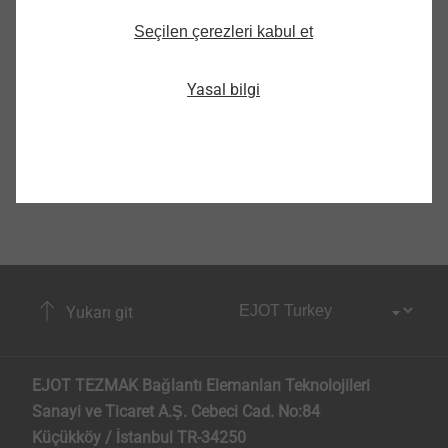
Seçilen çerezleri kabul et
Yasal bilgi
Yukarı git
EJOT TEZMAK Bağlantı Elemanları Teknolojileri
Sanayi ve Ticaret A.Ş. Cebeci Cad. No:84
Küçükköy / İstanbul TR-34250