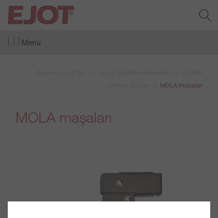
Menu
Başlangıç sayfası
İnşaat bağlantı elemanları
Ürünler
Montaj Aletleri
MOLA maşaları
MOLA maşaları