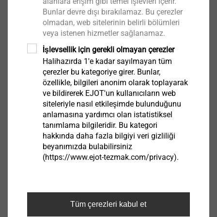
MOLA alçıpan dübellerinin güvenilir montajı için
alanlara erişim gibi temel işlevleri içerir.
Bunlar devre dışı bırakılamaz. Bu çerezler
olmadan, web sitelerinin belirli bölümleri
veya istenen hizmetler sağlanamaz.
İşlevsellik için gerekli olmayan çerezler
Halihazırda 1'e kadar sayılmayan tüm
çerezler bu kategoriye girer. Bunlar,
MOLA maşası
özellikle, bilgileri anonim olarak toplayarak
9650079101
ve bildirerek EJOT'un kullanıcıların web
siteleriyle nasıl etkileşimde bulunduğunu
anlamasına yardımcı olan istatistiksel
Teknik Özellikler
tanımlama bilgileridir. Bu kategori
hakkında daha fazla bilgiyi veri gizliliği
Sipariş tanımlayıcı
MOLA maşası
beyanımızda bulabilirsiniz
Birim
1
(https://www.ejot-tezmak.com/privacy).
Tüm çerezleri kabul et