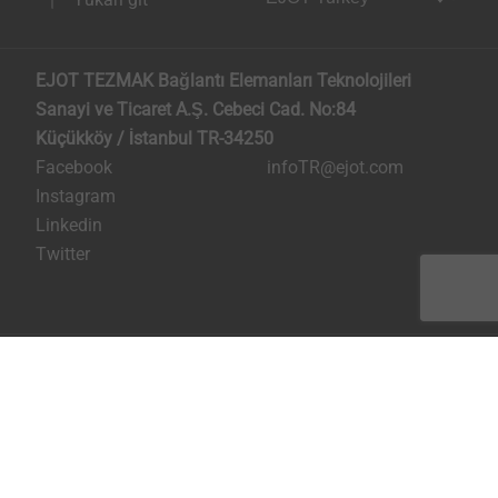
EJOT TEZMAK Bağlantı Elemanları Teknolojileri
Sanayi ve Ticaret A.Ş. Cebeci Cad. No:84
Küçükköy / İstanbul TR-34250
Facebook
infoTR@ejot.com
Instagram
Linkedin
Twitter
Künye
Kişisel verilerin korunması
Şartlar ve Koşullar
Bilgi Toplumu Hizmetleri