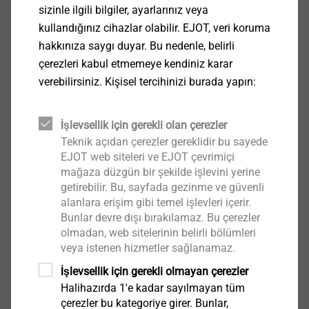
Teknik Özellikler
sizinle ilgili bilgiler, ayarlarınız veya
kullandığınız cihazlar olabilir. EJOT, veri koruma
Uygulamalar
hakkınıza saygı duyar. Bu nedenle, belirli
Darbesiz delim için matkap uçları
çerezleri kabul etmemeye kendiniz karar
Özellikler
verebilirsiniz. Kişisel tercihinizi burada yapın:
Hızlı toz giderme
Kullanım ömrü ve performans için güvence
İşlevsellik için gerekli olan çerezler
altında
Teknik açıdan çerezler gereklidir bu sayede
EJOT web siteleri ve EJOT çevrimiçi
İndirilenler
mağaza düzgün bir şekilde işlevini yerine
getirebilir. Bu, sayfada gezinme ve güvenli
alanlara erişim gibi temel işlevleri içerir.
Product data sheet.pdf
Bunlar devre dışı bırakılamaz. Bu çerezler
180 KB
olmadan, web sitelerinin belirli bölümleri
veya istenen hizmetler sağlanamaz.
Bu ürün için şuanda talebe göre fiyat
İşlevsellik için gerekli olmayan çerezler
verilmektedir.
Halihazırda 1'e kadar sayılmayan tüm
çerezler bu kategoriye girer. Bunlar,
Daha fazla bilgi için
info@ejot-tezmak.com