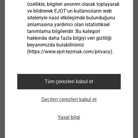
özellikle, bilgileri anonim olarak toplayarak
adresine talebinizi iletebilirsiniz.
ve bildirerek EJOT'un kullanıcıların web
siteleriyle nasıl etkileşimde bulunduğunu
Filtrele
anlamasına yardımcı olan istatistiksel
tanımlama bilgileridir. Bu kategori
hakkında daha fazla bilgiyi veri gizliliği
beyanımızda bulabilirsiniz
(https://www.ejot-tezmak.com/privacy).
Tüm çerezleri kabul et
Seçilen çerezleri kabul et
SDS-plus universal matkap 10/160
Yasal bilgi
9200000063
SDS-plus universal matkap 10/260