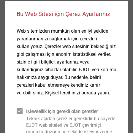
Özellikleri
Bu Web Sitesi için Çerez Ayarlarınız
Dış altıgen anahtar DIN / ISO 1173 - E'ye göre 6.3
Dış altıgen kafa anahtar 1/4 "≈ 6.3 mm
Web sitemizden mümkün olan en iyi şekilde
Özellikler
yararlanmanızı sağlamak için çerezleri
bit : altı köşe başlı soketli bit 1/4" ≈ 6.3 mm
kullanıyoruz. Çerezler web sitesinin beklediğiniz
Teknik Özellikler
gibi çalışması için anonim istatistiksel veriler,
N/A
sizinle ilgili bilgiler, ayarlarınız veya
kullandığınız cihazlar olabilir. EJOT, veri koruma
İndirilenler
hakkınıza saygı duyar. Bu nedenle, belirli
çerezleri kabul etmemeye kendiniz karar
Product data sheet.pdf
180 KB
verebilirsiniz. Kişisel tercihinizi burada yapın:
İşlevsellik için gerekli olan çerezler
Bu ürün için şuanda talebe göre fiyat
Teknik açıdan çerezler gereklidir bu sayede
verilmektedir.
EJOT web siteleri ve EJOT çevrimiçi
Daha fazla bilgi için
info@ejot-tezmak.com
mağaza düzgün bir şekilde işlevini yerine