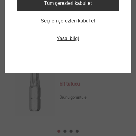
Tüm çerezleri kabul et
9200000200
PH2-1/4“/Ex350
Seçilen çerezleri kabul et
9200000350
Yasal bilgi
Benzer ürünler
bit tutucu
Ürünü görüntüle