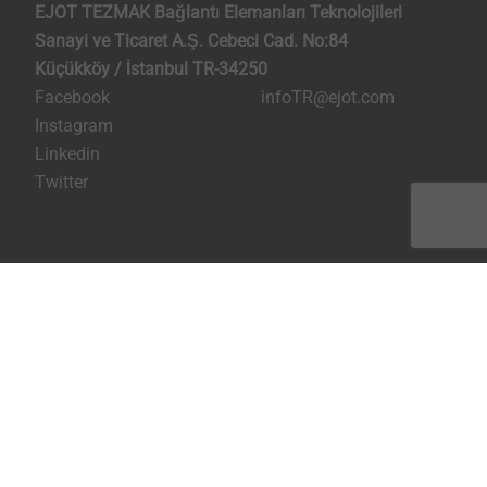
EJOT TEZMAK Bağlantı Elemanları Teknolojileri
Sanayi ve Ticaret A.Ş. Cebeci Cad. No:84
Küçükköy / İstanbul TR-34250
Facebook
infoTR@ejot.com
Instagram
Linkedin
Twitter
Künye
Kişisel verilerin korunması
Şartlar ve Koşullar
Bilgi Toplumu Hizmetleri
Sayfayı yazdır