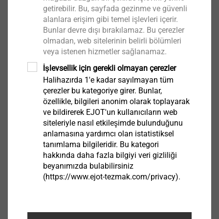
adresine talebinizi iletebilirsiniz.
getirebilir. Bu, sayfada gezinme ve güvenli
alanlara erişim gibi temel işlevleri içerir.
Bunlar devre dışı bırakılamaz. Bu çerezler
Filtrele
olmadan, web sitelerinin belirli bölümleri
veya istenen hizmetler sağlanamaz.
İşlevsellik için gerekli olmayan çerezler
Halihazırda 1'e kadar sayılmayan tüm
çerezler bu kategoriye girer. Bunlar,
özellikle, bilgileri anonim olarak toplayarak
ve bildirerek EJOT'un kullanıcıların web
siteleriyle nasıl etkileşimde bulunduğunu
anlamasına yardımcı olan istatistiksel
tanımlama bilgileridir. Bu kategori
hakkında daha fazla bilgiyi veri gizliliği
H2-1/4“/Ex50
beyanımızda bulabilirsiniz
(https://www.ejot-tezmak.com/privacy).
9250709000
H2-1/4“/Ex200