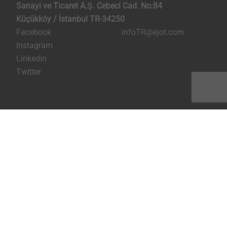
Sanayi ve Ticaret A.Ş. Cebeci Cad. No:84
Küçükköy / İstanbul TR-34250
Facebook
infoTR@ejot.com
Instagram
Linkedin
Twitter
Künye
Kişisel verilerin korunması
Şartlar ve Koşullar