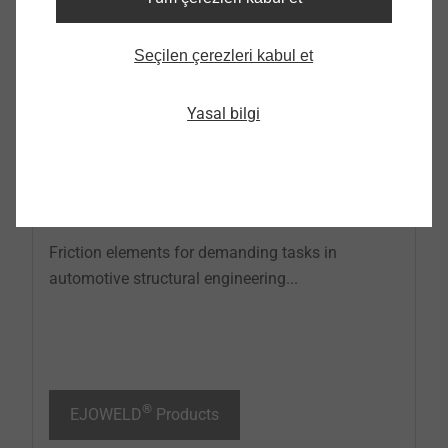
Seçilen çerezleri kabul et
Yasal bilgi
®
EJOWELD
Products
Friction elements for demanding tasks in
automotive structural engineering...
®
EJOWELD
Products