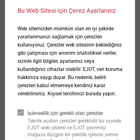
Bu Web Sitesi için Çerez Ayarlarınız
We offer a wide range of services from feasibility
studies to technology support in series
Web sitemizden mümkün olan en iyi şekilde
production...
yararlanmanızı sağlamak için çerezleri
kullanıyoruz. Çerezler web sitesinin beklediğiniz
gibi çalışması için anonim istatistiksel veriler,
®
EJOWELD
Services
sizinle ilgili bilgiler, ayarlarınız veya
kullandığınız cihazlar olabilir. EJOT, veri koruma
hakkınıza saygı duyar. Bu nedenle, belirli
çerezleri kabul etmemeye kendiniz karar
verebilirsiniz. Kişisel tercihinizi burada yapın:
İşlevsellik için gerekli olan çerezler
Teknik açıdan çerezler gereklidir bu sayede
EJOT web siteleri ve EJOT çevrimiçi
mağaza düzgün bir şekilde işlevini yerine