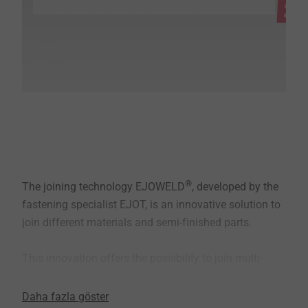
®
The joining technology EJOWELD
, developed by the
fastening specialist EJOT, is an innovative solution to
join different materials and semi-finished parts.
This innovation offers the possibility to join multi-
material-designs, especially lightweight materials such
as aluminum and advanced high-strength steel, with a
Daha fazla göster