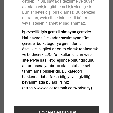
getirebilir. Bu, sayfada gezinme ve güvenli
alanlara erişim gibi temel işlevleri içerir.
Bunlar devre dışı bırakılamaz. Bu çerezler
olmadan, web sitelerinin belirli bölümleri
®
EJOWELD
Application Check
veya istenen hizmetler sağlanamaz.
İşlevsellik için gerekli olmayan çerezler
®
Our EJOWELD
Application Check gives you a
Halihazırda 1'e kadar sayılmayan tüm
first general result about the feasibility of your
çerezler bu kategoriye girer. Bunlar,
joining task. Click here for a registration and log-
özellikle, bilgileri anonim olarak toplayarak
in ...
ve bildirerek EJOT'un kullanıcıların web
siteleriyle nasıl etkileşimde bulunduğunu
anlamasına yardımcı olan istatistiksel
tanımlama bilgileridir. Bu kategori
Go to CAD Data
hakkında daha fazla bilgiyi veri gizliliği
beyanımızda bulabilirsiniz
(https://www.ejot-tezmak.com/privacy).
Tüm çerezleri kabul et