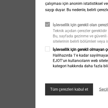
çalışması için anonim istatistiksel veri
Technical details & coatings
saygı duyar. Bu nedenle, belirli çerezl
Technical details & coatings
İşlevsellik için gerekli olan çerezl
Teknik açıdan çerezler gereklidir
Structural components
Bu, sayfada gezinme ve güvenli al
made of plastics
sitelerinin belirli bölümleri vey
İşlevsellik için gerekli olmayan ç
DIY Tools
Halihazırda 1'e kadar sayılmayan 
EJOT'un kullanıcıların web sitele
Göster
kategori hakkında daha fazla bilg
Tüm çerezleri kabul et
Seçil