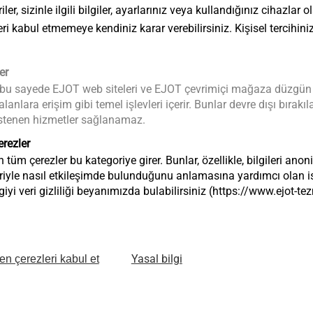
ler, sizinle ilgili bilgiler, ayarlarınız veya kullandığınız cihazlar
eri kabul etmemeye kendiniz karar verebilirsiniz. Kişisel tercihini
er
 bu sayede EJOT web siteleri ve EJOT çevrimiçi mağaza düzgün bir 
anlara erişim gibi temel işlevleri içerir. Bunlar devre dışı bıra
a istenen hizmetler sağlanamaz.
erezler
Forestry Too
tüm çerezler bu kategoriye girer. Bunlar, özellikle, bilgileri anon
riyle nasıl etkileşimde bulunduğunu anlamasına yardımcı olan ist
Göster
iyi veri gizliliği beyanımızda bulabilirsiniz (https://www.ejot-
Yasal bilgi
en çerezleri kabul et