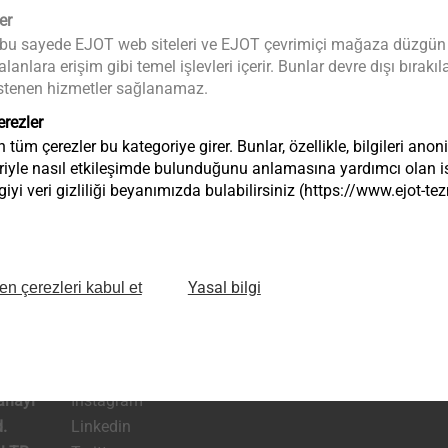
404: Page Not F
er
 bu sayede EJOT web siteleri ve EJOT çevrimiçi mağaza düzgün bir 
We are sorry, looks like the page you are looking for is missin
anlara erişim gibi temel işlevleri içerir. Bunlar devre dışı bıra
a istenen hizmetler sağlanamaz.
Or you may have disabled cookies in your 
erezler
tüm çerezler bu kategoriye girer. Bunlar, özellikle, bilgileri anon
Back to Homepage
riyle nasıl etkileşimde bulunduğunu anlamasına yardımcı olan ist
iyi veri gizliliği beyanımızda bulabilirsiniz (https://www.ejot-
Yasal bilgi
en çerezleri kabul et
Facebook
infoTR@ejot.c
anayi
Instagram
.
Linkedin