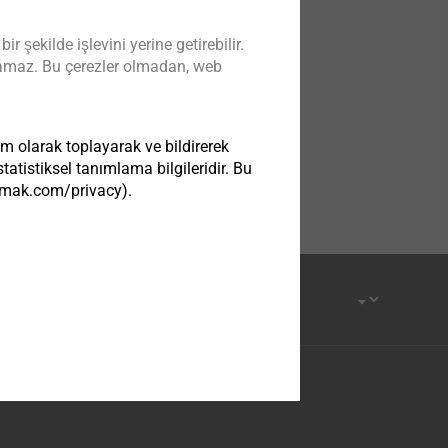
ound
şekilde işlevini yerine getirebilir.
g or currently unavailable.
kılamaz. Bu çerezler olmadan, web
browser.
im olarak toplayarak ve bildirerek
atistiksel tanımlama bilgileridir. Bu
tezmak.com/privacy).
om