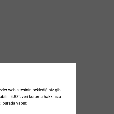
ler web sitesinin beklediğiniz gibi
 olabilir. EJOT, veri koruma hakkınıza
zi burada yapın: