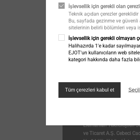
lightweight and composite
İşlevsellik için gerekli olan çerezl
Boru manşetleri
Whistleblower
design
Teknik açıdan çerezler gereklidir
Bu, sayfada gezinme ve güvenli al
Doğrudan montaj
Vizyon
Headlamp adjustment
sitelerinin belirli bölümleri vey
systems
İşlevsellik için gerekli olmayan ç
Kurulum araçları
Kişisel verilerin korunması
Halihazırda 1'e kadar sayılmayan 
Hybrid parts & insert
EJOT'un kullanıcıların web sitele
molding
kategori hakkında daha fazla bilg
Solar
Sürdürülebilirlik
Fastening solutions for thin-
walled components
Aksesuarlar
Tüm çerezleri kabul et
Seçil
Yukarı git
Fastening solutions for
honeycomb and foam
structures
EJOT TEZMAK Bağlantı
Automated assembly and
Elemanları Teknolojileri S
technical cleanliness
ve Ticaret A.Ş. Cebeci Cad