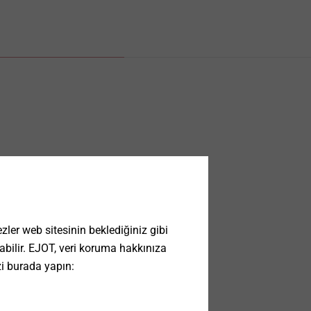
ler web sitesinin beklediğiniz gibi
 olabilir. EJOT, veri koruma hakkınıza
zi burada yapın: