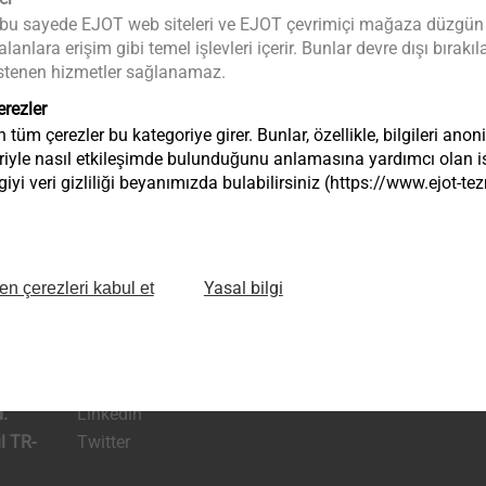
 bu sayede EJOT web siteleri ve EJOT çevrimiçi mağaza düzgün bir 
anlara erişim gibi temel işlevleri içerir. Bunlar devre dışı bıra
a istenen hizmetler sağlanamaz.
erezler
tüm çerezler bu kategoriye girer. Bunlar, özellikle, bilgileri anon
riyle nasıl etkileşimde bulunduğunu anlamasına yardımcı olan ist
iyi veri gizliliği beyanımızda bulabilirsiniz (https://www.ejot-
Yasal bilgi
en çerezleri kabul et
Facebook
infoTR@ejot.c
anayi
Instagram
.
Linkedin
l TR-
Twitter