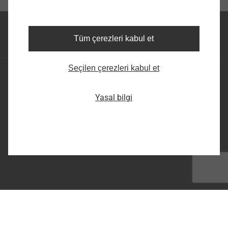
Yukarı git
Tüm çerezleri kabul et
Seçilen çerezleri kabul et
EJOT TEZMAK Bağlantı Elemanları Teknolojileri
Sanayi ve Ticaret A.Ş. Cebeci Cad. No:84
Yasal bilgi
Küçükköy / İstanbul TR-34250
Facebook
infoTR@ejot.com
Instagram
Linkedin
Twitter