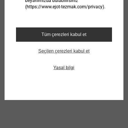
beyanımızda bulabilirsiniz
Market Unit Industry
(https://www.ejot-tezmak.com/privacy).
Im Herrengarten 1
57319 Bad Berleburg, Germany
Tüm çerezleri kabul et
Seçilen çerezleri kabul et
Yasal bilgi