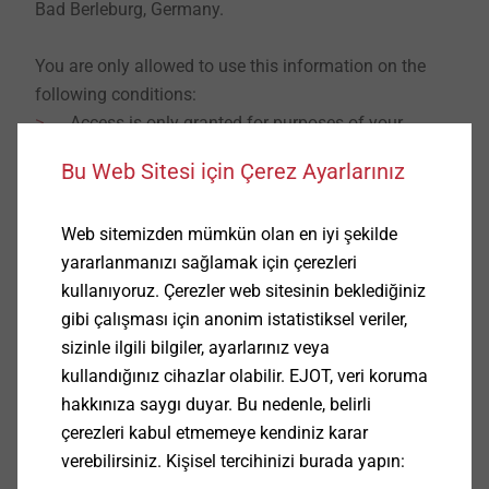
Bad Berleburg, Germany.
You are only allowed to use this information on the
following conditions:
Access is only granted for purposes of your
company.
Bu Web Sitesi için Çerez Ayarlarınız
Disclosure to third parties is only permitted to the
extent that is absolutely necessary for the
Web sitemizden mümkün olan en iyi şekilde
purposes of your company (e.g. winning orders or
yararlanmanızı sağlamak için çerezleri
initiating business with your customers). It is not
kullanıyoruz. Çerezler web sitesinin beklediğiniz
allowed to disclose confidential information to
gibi çalışması için anonim istatistiksel veriler,
competitors of the EJOT Group and the disclosure
sizinle ilgili bilgiler, ayarlarınız veya
must not otherwise be harmful to EJOT’s
kullandığınız cihazlar olabilir. EJOT, veri koruma
business. You are obliged to inform all your
hakkınıza saygı duyar. Bu nedenle, belirli
recipients of confidential information of this non-
çerezleri kabul etmemeye kendiniz karar
disclosure agreement and the confidentiality
verebilirsiniz. Kişisel tercihinizi burada yapın:
obligations.