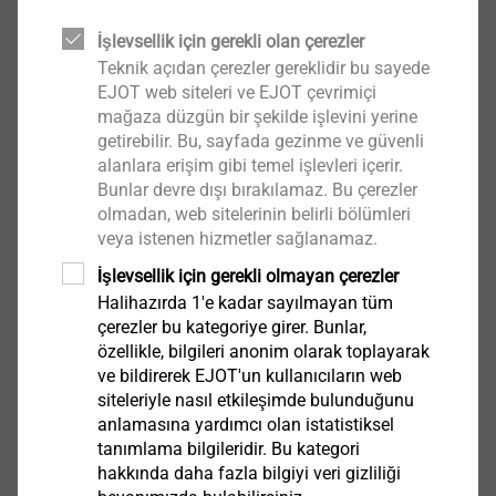
With the data transfer you are automatically
obliged to maintain confidentiality which also
İşlevsellik için gerekli olan çerezler
includes the implementation of reasonable
Teknik açıdan çerezler gereklidir bu sayede
precautions against unintended passing-on to
EJOT web siteleri ve EJOT çevrimiçi
mağaza düzgün bir şekilde işlevini yerine
external parties and against unauthorised use by
getirebilir. Bu, sayfada gezinme ve güvenli
your own employees.
alanlara erişim gibi temel işlevleri içerir.
Bunlar devre dışı bırakılamaz. Bu çerezler
In case of violation you make yourself liable to
olmadan, web sitelerinin belirli bölümleri
prosecution and compensation. EJOT will make use
veya istenen hizmetler sağlanamaz.
of all legal possibilities of penalty. All information
İşlevsellik için gerekli olmayan çerezler
remain the property of the EJOT Group.
Halihazırda 1'e kadar sayılmayan tüm
The access provided does not include any limitation or
çerezler bu kategoriye girer. Bunlar,
licensing of industrial property rights.
özellikle, bilgileri anonim olarak toplayarak
ve bildirerek EJOT'un kullanıcıların web
siteleriyle nasıl etkileşimde bulunduğunu
anlamasına yardımcı olan istatistiksel
Kind Regards
tanımlama bilgileridir. Bu kategori
hakkında daha fazla bilgiyi veri gizliliği
EJOT SE & Co. KG